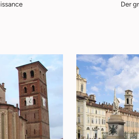
issance
Der g