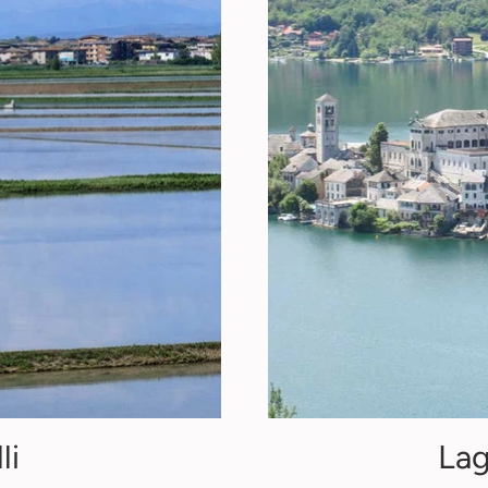
li
Lag