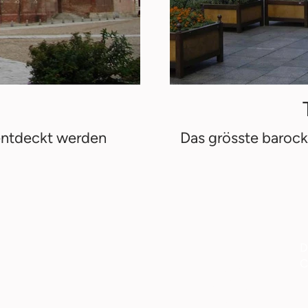
entdeckt werden
Das grösste barock
D
Home
C
Über uns
Unser Angebot
Ich erzähle