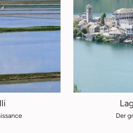
li
Lag
aissance
Der g