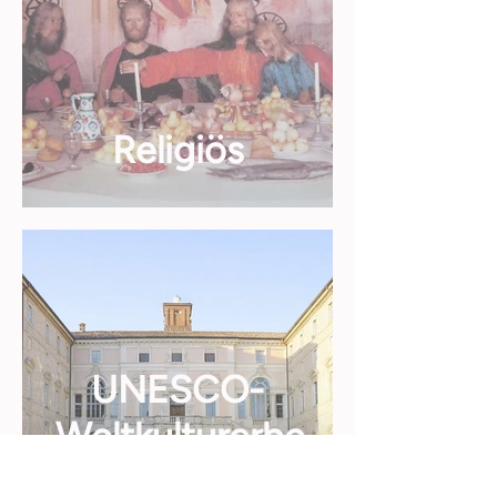
Religiös
UNESCO-
Weltkulturerbe
Stätten