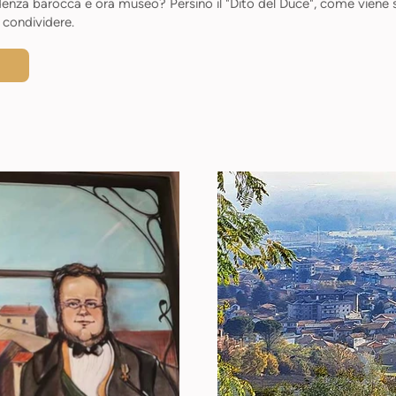
denza barocca e ora museo? Persino il "Dito del Duce", come viene 
 condividere.