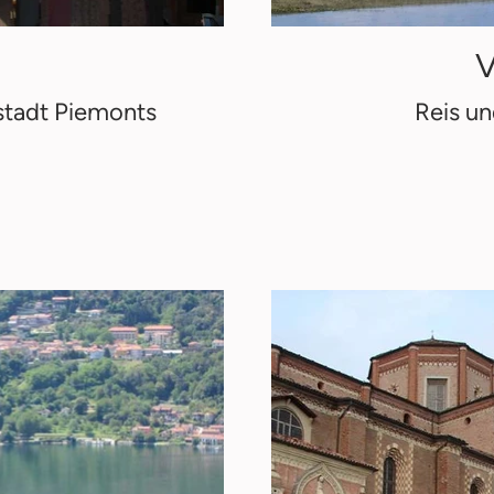
V
stadt Piemonts
Reis u