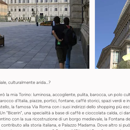
iale, culturalmente arida...?
erò la mia Torino: luminosa, accogliente, pulita, barocca, un polo cul
rocco d'Italia, piazze, portici, fontane, caffè storici, spazi verdi e 
llo, la famosa Via Roma con i suoi indirizzi dello shopping più esclu
. Un "Bicerin", una specialità a base di caffè e cioccolata calda, ci d
ntino con la sua ricostruzione di un borgo medievale, la Fontana dei D
 suo contributo alla storia italiana, e Palazzo Madama. Dove altro si 